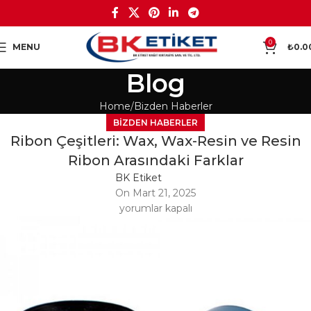
0
MENU
₺
0.0
Blog
Home
Bizden Haberler
BIZDEN HABERLER
Ribon Çeşitleri: Wax, Wax-Resin ve Resin
Ribon Arasındaki Farklar
BK Etiket
On Mart 21, 2025
yorumlar kapalı