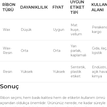
UYGUN
RIBON
KULLA
DAYANIKLILIK
FIYAT
ETIKET
TÜRÜ
ALANI
TIPI
Mat
Peraken
Wax
Düşük
Uygun
kuşe,
kargo
vellum
Yarı
Wax-
Gıda, ilaç,
Orta
Orta
parlak,
Resin
lojistik
kaplamalı
Sentetik,
Endüstri,
Resin
Yüksek
Yüksek
plastik
açık hava
etiket
kimya
Sonuç
Ribon seçimi, hem baskı kalitesi hem de etiketin kullanım ömrü
açısından oldukça önemlidir. Ürününüz nerede, ne kadar süreyle